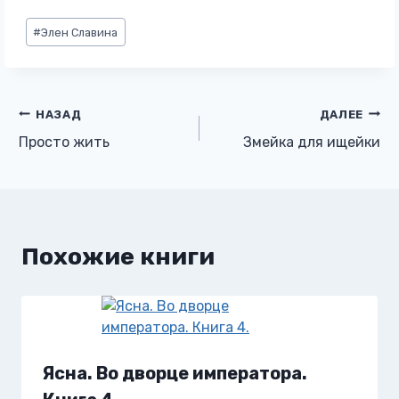
Метки
#
Элен Славина
записи:
Навигация
НАЗАД
ДАЛЕЕ
Просто жить
Змейка для ищейки
по
записям
Похожие книги
Ясна. Во дворце императора.