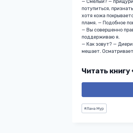
— Смелый? — прищурив
потупиться, признать
хотя кожа покрывает
пламя. — Подобное по
— Вы совершенно прав
поддерживаю я.
— Как зовут? — Диери
мешает. Осматривает 
Читать книгу
Метки
#
Лана Мур
записи: