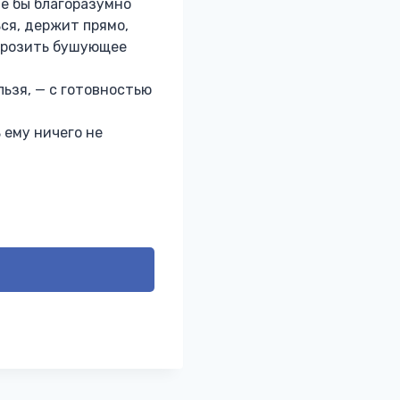
не бы благоразумно
ься, держит прямо,
морозить бушующее
ьзя, — с готовностью
 ему ничего не