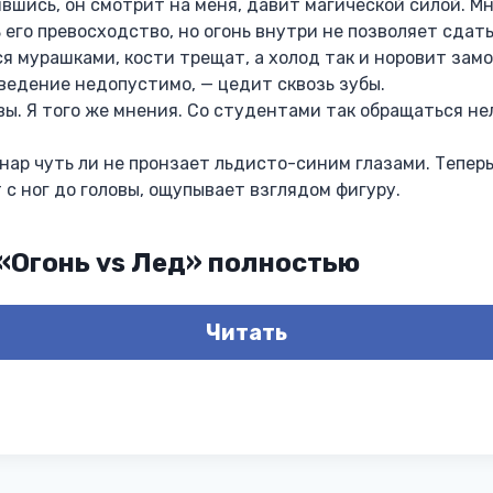
шись, он смотрит на меня, давит магической силой. М
 его превосходство, но огонь внутри не позволяет сдат
ся мурашками, кости трещат, а холод так и норовит за
ведение недопустимо, — цедит сквозь зубы.
ы. Я того же мнения. Со студентами так обращаться нел
нар чуть ли не пронзает льдисто-синим глазами. Теперь
с ног до головы, ощупывает взглядом фигуру.
 «Огонь vs Лед» полностью
Читать