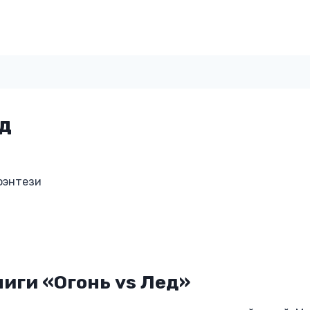
ед
фэнтези
иги «Огонь vs Лед»