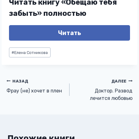
Читать книгу «Обещаю тебя
забыть» полностью
Читать
Метки
#
Елена Сотникова
записи:
Навигация
НАЗАД
ДАЛЕЕ
Фрау (не) хочет в плен
Доктор. Развод
по
лечится любовью
записям
Похожие книги