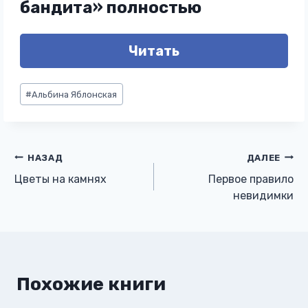
бандита» полностью
Читать
Метки
#
Альбина Яблонская
записи:
Навигация
НАЗАД
ДАЛЕЕ
Цветы на камнях
Первое правило
по
невидимки
записям
Похожие книги