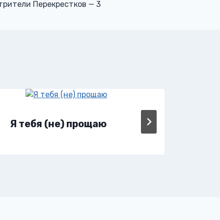
трители Перекрестков — 3
Я тебя (не) прощаю
Я з