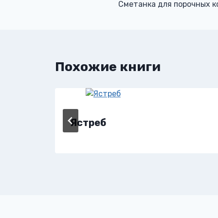
Сметанка для порочных к
по
записям
Похожие книги
Ястреб