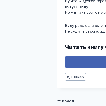
Ну что ж другой горо
пятую точку.
Но мы так просто не 
Буду рада если вы о
Не судите строго, жд
Читать книгу 
Метки
#
Ди Queen
записи:
Навигация
НАЗАД