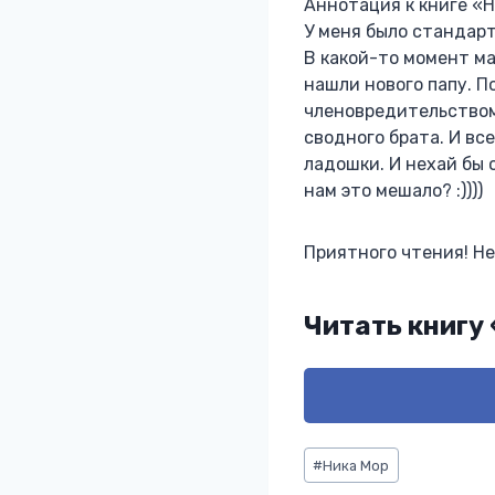
Аннотация к книге «
У меня было стандар
В какой-то момент ма
нашли нового папу. 
членовредительством 
сводного брата. И вс
ладошки. И нехай бы 
нам это мешало? :))))
Приятного чтения! Не 
Читать книгу
Метки
#
Ника Мор
записи: