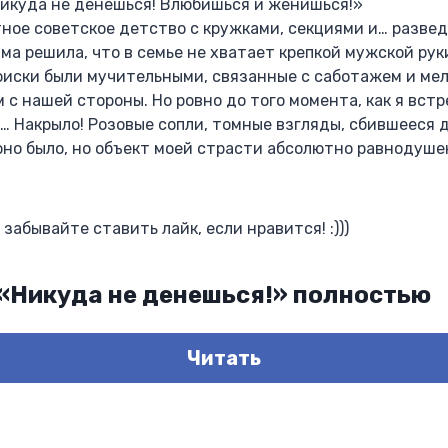
Никуда не денешься! Влюбишься и женишься!»
тное советское детство с кружками, секциями и… разве
ма решила, что в семье не хватает крепкой мужской рук
Поиски были мучительными, связанные с саботажем и ме
с нашей стороны. Но ровно до того момента, как я встр
е… Накрыло! Розовые сопли, томные взгляды, сбившееся 
оно было, но объект моей страсти абсолютно равнодушен
забывайте ставить лайк, если нравится! :)))
 «Никуда не денешься!» полностью
Читать