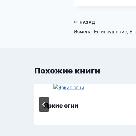
Навигация
НАЗАД
Измена. Её искушение, Ег
по
записям
Похожие книги
Яркие огни