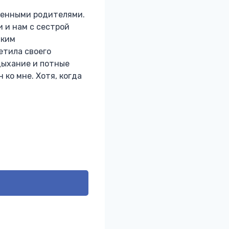
денными родителями.
и и нам с сестрой
лким
етила своего
дыхание и потные
 ко мне. Хотя, когда