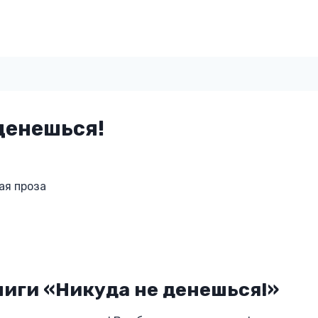
денешься!
ая проза
иги «Никуда не денешься!»