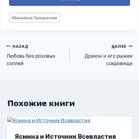
Метки
#
Василиса Прекрасная
записи:
Навигация
НАЗАД
ДАЛЕЕ
Любовь без розовых
Дракон и его рыжее
по
соплей
сокровище
записям
Похожие книги
Ясмина и Источник Всевластия