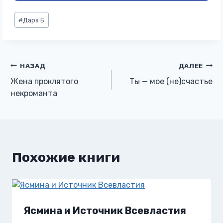
Метки
#
Дара Б
записи:
Навигация
НАЗАД
ДАЛЕЕ
Жена проклятого
Ты — мое (не)счастье
по
некроманта
записям
Похожие книги
Ясмина и Источник Всевластия