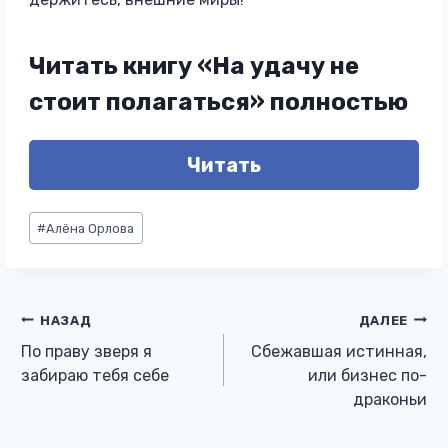
Читать книгу «На удачу не
стоит полагаться» полностью
Читать
Метки
#
Алёна Орлова
записи:
Навигация
НАЗАД
ДАЛЕЕ
По праву зверя я
Сбежавшая истинная,
по
забираю тебя себе
или бизнес по-
драконьи
записям