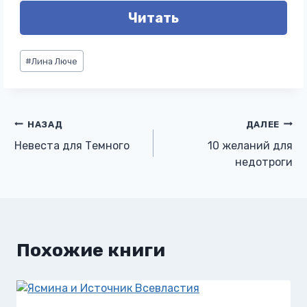
Читать
Метки
#
Лина Люче
записи:
Навигация
НАЗАД
ДАЛЕЕ
Невеста для Темного
10 желаний для
по
недотроги
записям
Похожие книги