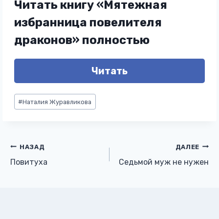
Читать книгу «Мятежная
избранница повелителя
драконов» полностью
Читать
Метки
#
Наталия Журавликова
записи:
Навигация
НАЗАД
ДАЛЕЕ
Повитуха
Седьмой муж не нужен
по
записям