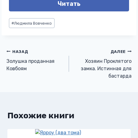
Читать
Метки
#
Людмила Вовченко
записи:
Навигация
НАЗАД
ДАЛЕЕ
Золушка проданная
Хозяин Проклятого
по
Ковбоям
замка. Истинная для
бастарда
записям
Похожие книги