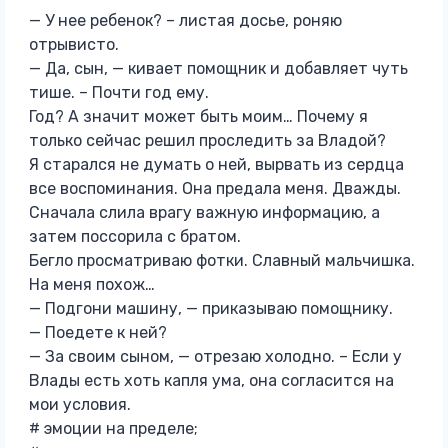
— У нее ребенок? – листая досье, роняю
отрывисто.
— Да, сын, — кивает помощник и добавляет чуть
тише. – Почти год ему.
Год? А значит может быть моим… Почему я
только сейчас решил проследить за Владой?
Я старался не думать о ней, вырвать из сердца
все воспоминания. Она предала меня. Дважды.
Сначала слила врагу важную информацию, а
затем поссорила с братом.
Бегло просматриваю фотки. Славный мальчишка.
На меня похож…
— Подгони машину, — приказываю помощнику.
— Поедете к ней?
— За своим сыном, — отрезаю холодно. – Если у
Влады есть хоть капля ума, она согласится на
мои условия.
# эмоции на пределе;