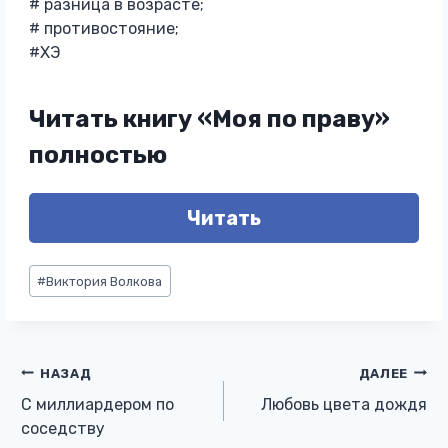
# разница в возрасте;
# противостояние;
#ХЭ
Читать книгу «Моя по праву»
полностью
Читать
Метки
#
Виктория Волкова
записи:
Навигация
НАЗАД
ДАЛЕЕ
С миллиардером по
Любовь цвета дождя
по
соседству