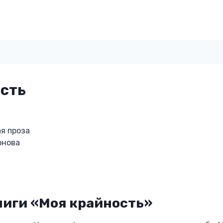
сть
я проза
рнова
ниги «Моя крайность»