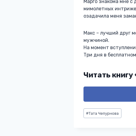
Марго знакома мне с 
мимолетных интрижек 
озадачила меня зам
Макс – лучший друг м
мужчиной.
На момент вступлени
Три дня в бесплатно
Читать книгу
Метки
#
Тата Чепурнова
записи: