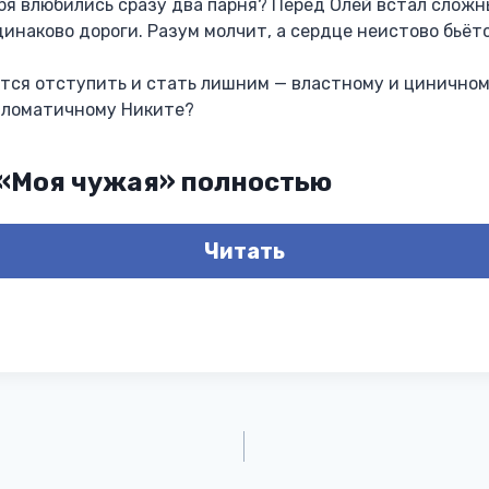
ебя влюбились сразу два парня? Перед Олей встал сложн
динаково дороги. Разум молчит, а сердце неистово бьёт
ётся отступить и стать лишним — властному и цинично
пломатичному Никите?
 «Моя чужая» полностью
Читать