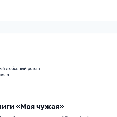
ый любовный роман
нвэлл
ниги «Моя чужая»