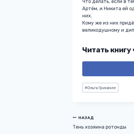
Что делать, если в т
Артём, и Никита ей о
них.
Кому же из них прид
великодушному и ди
Читать книгу
Метки
#
Ольга Гринвэлл
записи:
Навигация
НАЗАД
Тень хозяина ротонды
по