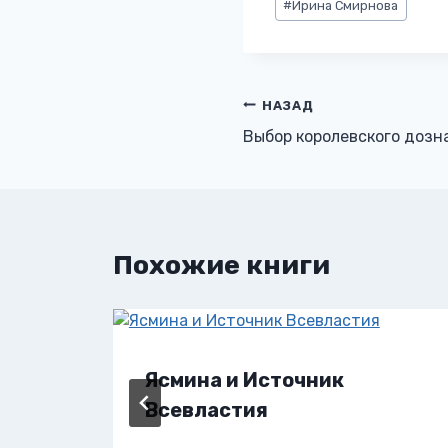
#
Ирина Смирнова
записи:
Навигация
НАЗАД
Выбор королевского дозн
по
записям
Похожие книги
Ясмина и Источник
Всевластия