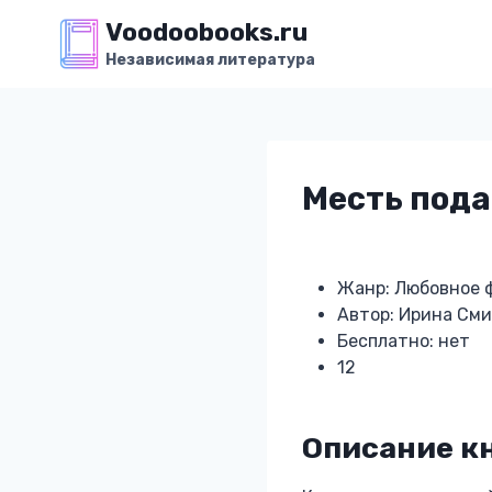
Перейти
Voodoobooks.ru
к
Независимая литература
содержимому
Месть под
Жанр: Любовное 
Автор: Ирина См
Бесплатно: нет
12
Описание к