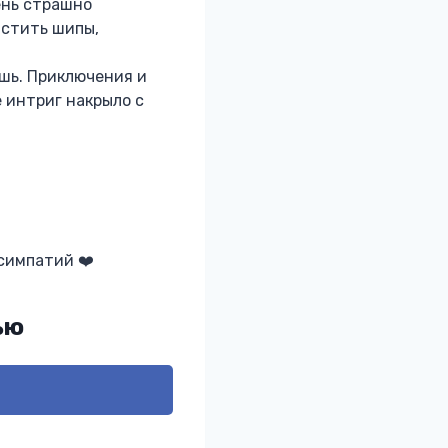
ень страшно
астить шипы,
ешь. Приключения и
е интриг накрыло с
 симпатий ❤️
ью