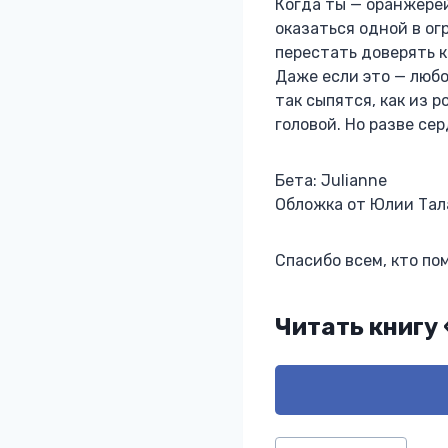
Когда ты — оранжерей
оказаться одной в ог
перестать доверять 
Даже если это — любо
так сыпятся, как из 
головой. Но разве се
Бета: Juliannе
Обложка от Юлии Тал
Спасибо всем, кто по
Читать книгу
Метки