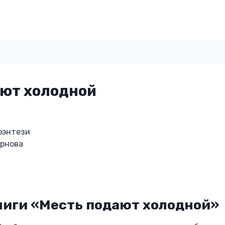
ают холодной
фэнтези
ирнова
ниги «Месть подают холодной»