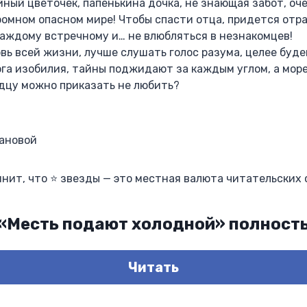
ный цветочек, папенькина дочка, не знающая забот, оч
ромном опасном мире! Чтобы спасти отца, придется отр
каждому встречному и… не влюбляться в незнакомцев!
вь всей жизни, лучше слушать голос разума, целее буд
рога изобилия, тайны поджидают за каждым углом, а мор
рдцу можно приказать не любить?
ановой
мнит, что ⭐ звезды — это местная валюта читательских
 «Месть подают холодной» полност
Читать