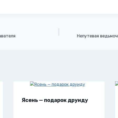
авателя
Непутевая ведьмоч
Ясень — подарок друиду