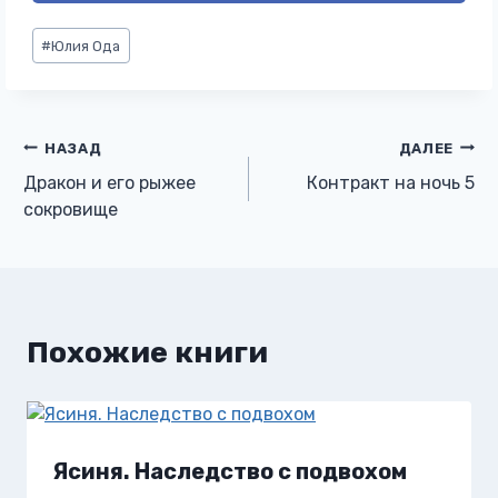
Метки
#
Юлия Ода
записи:
Навигация
НАЗАД
ДАЛЕЕ
Дракон и его рыжее
Контракт на ночь 5
по
сокровище
записям
Похожие книги
Ясиня. Наследство с подвохом