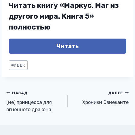
Читать книгу «Маркус. Маг из
другого мира. Книга 5»
полностью
Читать
Метки
#
ИДДК
записи:
Навигация
НАЗАД
ДАЛЕЕ
(не) принцесса для
Хроники Эвнеканте
по
огненного дракона
записям