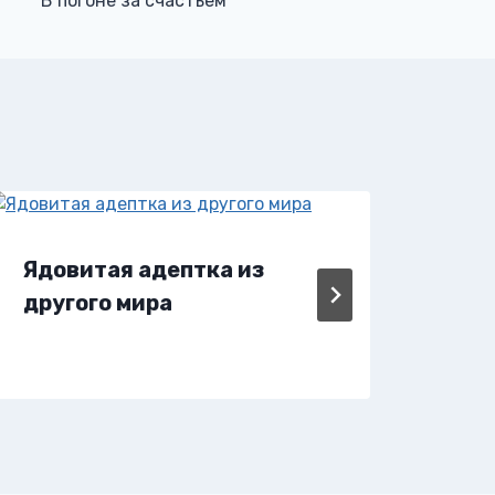
В погоне за счастьем
Ядовитая адептка из
Ябл
другого мира
Ли