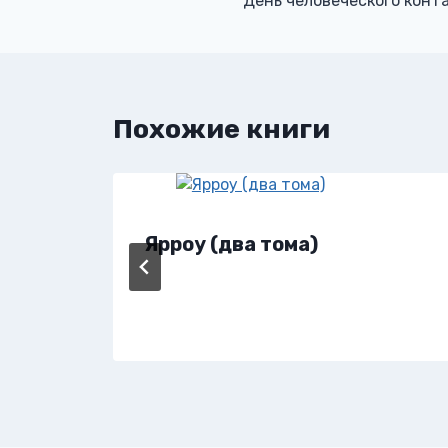
День человеческого конт
по
записям
Похожие книги
Ярроу (два тома)