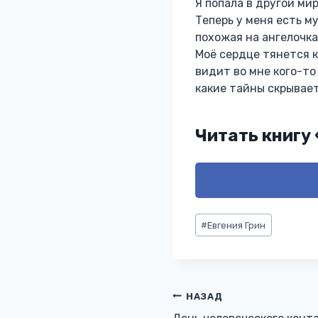
Я попала в другой ми
Теперь у меня есть м
похожая на ангелочка
Моё сердце тянется к
видит во мне кого-то 
какие тайны скрывает
Читать книгу
Метки
#
Евгения Грин
записи:
Навигация
НАЗАД