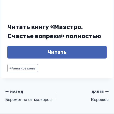
Читать книгу «Маэстро.
Счастье вопреки» полностью
Читать
Метки
#
Анна Ковалева
записи:
Навигация
НАЗАД
ДАЛЕЕ
Беременна от мажоров
Ворожея
по
записям