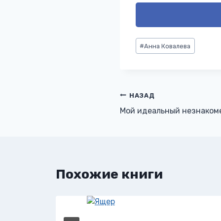
Метки
#
Анна Ковалева
записи:
Навигация
НАЗАД
Мой идеальный незнаком
по
записям
Похожие книги