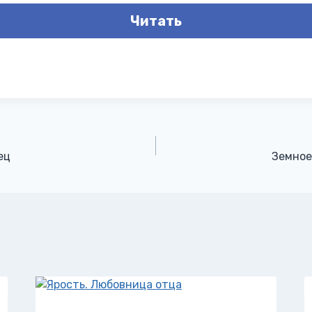
Читать
ец
Земное