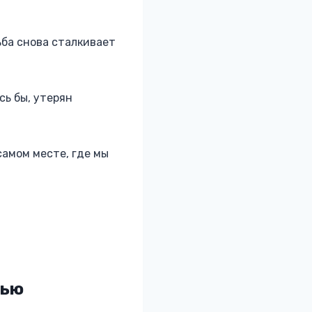
ьба снова сталкивает
сь бы, утерян
самом месте, где мы
тью