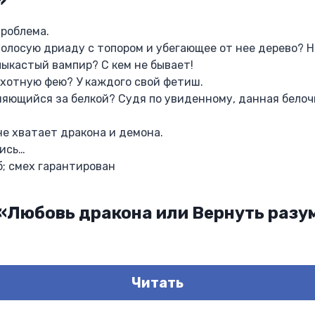
проблема.
олосую дриаду с топором и убегающее от нее дерево? Н
ыкастый вампир? С кем не бывает!
хотную фею? У каждого свой фетиш.
яющийся за белкой? Судя по увиденному, данная белочк
не хватает дракона и демона.
лись…
б; смех гарантирован
 «Любовь дракона или Вернуть разу
Читать