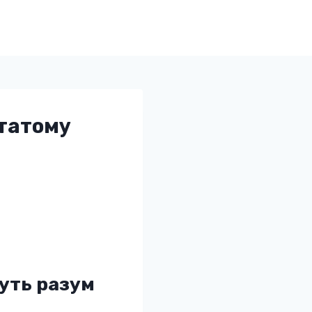
статому
уть разум