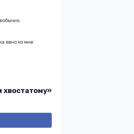
еобычно.
а явно ко мне
м хвостатому»