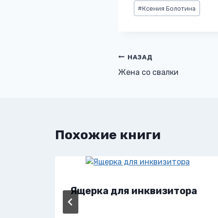
Метки
#
Ксения Болотина
записи:
Навигация
НАЗАД
Жена со свалки
по
записям
Похожие книги
Ящерка для инквизитора