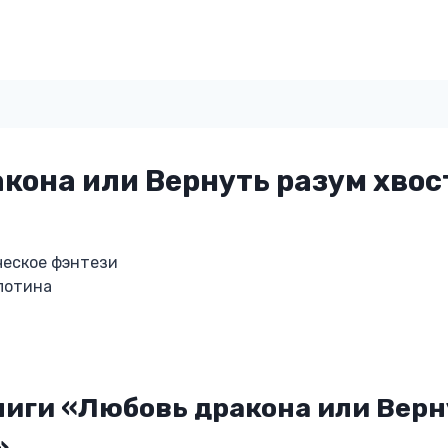
кона или Вернуть разум хво
еское фэнтези
лотина
ниги «Любовь дракона или Верн
»