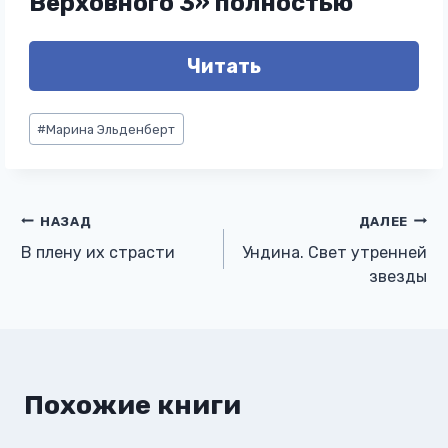
Верховного 3» полностью
Читать
Метки
#
Марина Эльденберт
записи:
Навигация
НАЗАД
ДАЛЕЕ
В плену их страсти
Ундина. Свет утренней
по
звезды
записям
Похожие книги