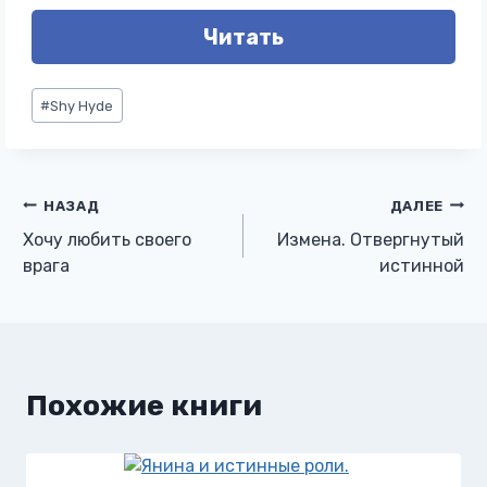
Читать
Метки
#
Shy Hyde
записи:
Навигация
НАЗАД
ДАЛЕЕ
Хочу любить своего
Измена. Отвергнутый
по
врага
истинной
записям
Похожие книги