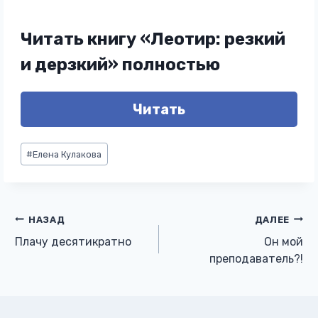
Читать книгу «Леотир: резкий
и дерзкий» полностью
Читать
Метки
#
Елена Кулакова
записи:
Навигация
НАЗАД
ДАЛЕЕ
Плачу десятикратно
Он мой
по
преподаватель?!
записям