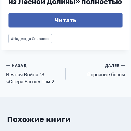
из Лесной Долины» полностью
Читать
Метки
#
Надежда Соколова
записи:
Навигация
НАЗАД
ДАЛЕЕ
Вечная Война 13
Порочные боссы
по
«Сфера Богов» том 2
записям
Похожие книги