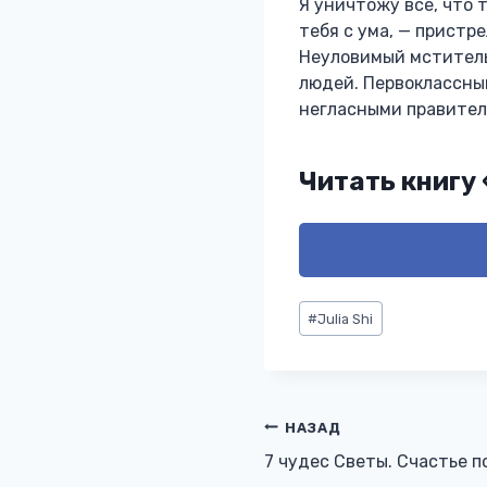
Я уничтожу всё, что 
тебя с ума, — пристр
Неуловимый мститель
людей. Первоклассный
негласными правителя
Читать книгу
Метки
#
Julia Shi
записи:
Навигация
НАЗАД
7 чудес Светы. Счастье п
по