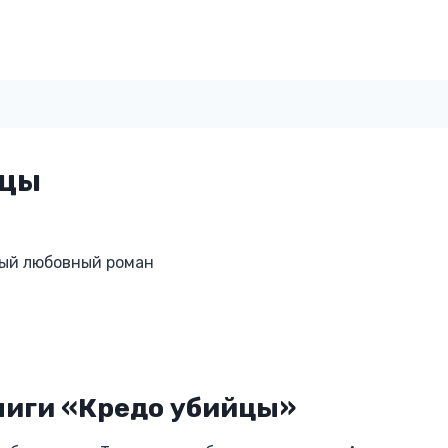
йцы
ый любовный роман
ниги «Кредо убийцы»