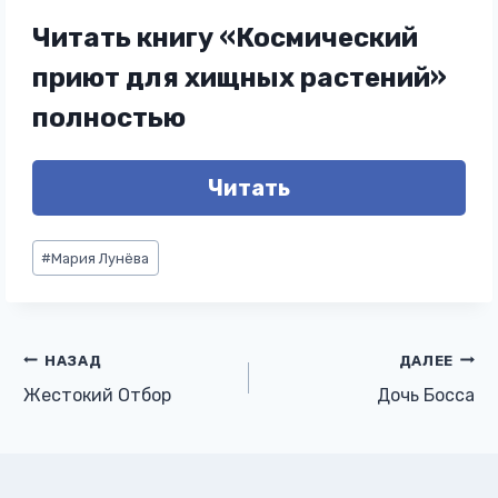
Читать книгу «Космический
приют для хищных растений»
полностью
Читать
Метки
#
Мария Лунёва
записи:
Навигация
НАЗАД
ДАЛЕЕ
Жестокий Отбор
Дочь Босса
по
записям