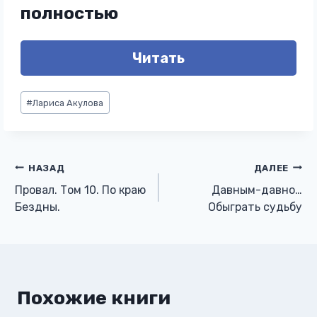
полностью
Читать
Метки
#
Лариса Акулова
записи:
Навигация
НАЗАД
ДАЛЕЕ
Провал. Том 10. По краю
Давным-давно…
по
Бездны.
Обыграть судьбу
записям
Похожие книги