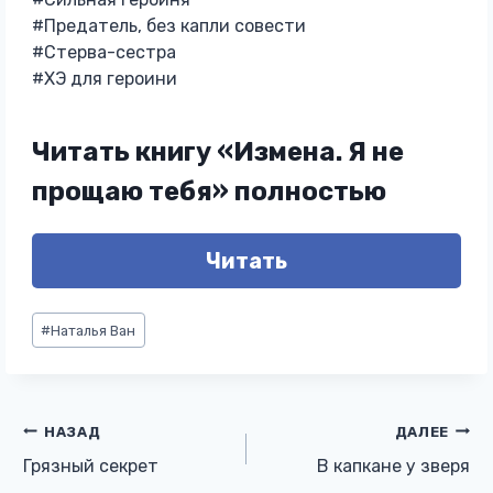
#Предатель, без капли совести
#Стерва-сестра
#ХЭ для героини
Читать книгу «Измена. Я не
прощаю тебя» полностью
Читать
Метки
#
Наталья Ван
записи:
Навигация
НАЗАД
ДАЛЕЕ
Грязный секрет
В капкане у зверя
по