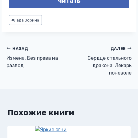
Читать
Метки
#
Лада Зорина
записи:
Навигация
НАЗАД
ДАЛЕЕ
Измена. Без права на
Сердце стального
по
развод
дракона. Лекарь
поневоле
записям
Похожие книги