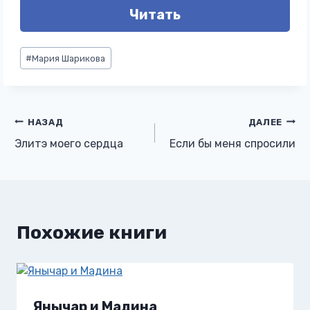
Читать
Метки
#
Мария Шарикова
записи:
Навигация
НАЗАД
ДАЛЕЕ
Элитэ моего сердца
Если бы меня спросили
по
записям
Похожие книги
Янычар и Мадина