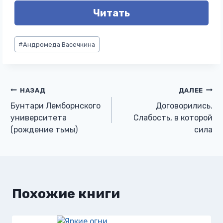
Читать
Метки
#
Андромеда Васечкина
записи:
Навигация
НАЗАД
ДАЛЕЕ
Бунтари Лемборнского
Договорились.
по
университета
Слабость, в которой
(рождение тьмы)
сила
записям
Похожие книги