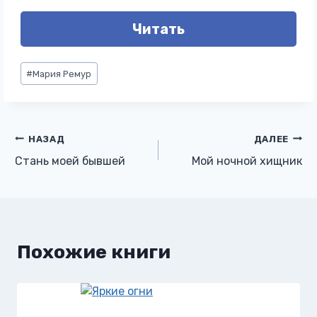
Читать
Метки
#
Мария Ремур
записи:
Навигация
НАЗАД
ДАЛЕЕ
Стань моей бывшей
Мой ночной хищник
по
записям
Похожие книги