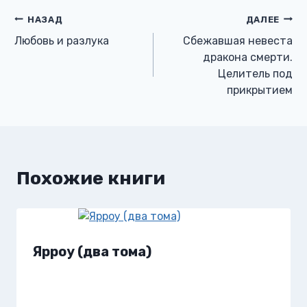
Навигация
НАЗАД
ДАЛЕЕ
Любовь и разлука
Сбежавшая невеста
по
дракона смерти.
Целитель под
записям
прикрытием
Похожие книги
Ярроу (два тома)