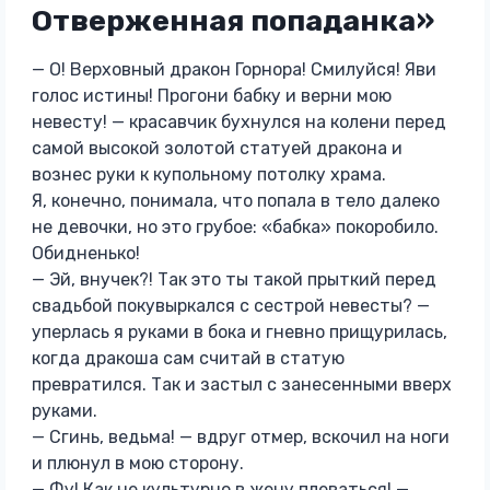
Отверженная попаданка»
— О! Верховный дракон Горнора! Смилуйся! Яви
голос истины! Прогони бабку и верни мою
невесту! — красавчик бухнулся на колени перед
самой высокой золотой статуей дракона и
вознес руки к купольному потолку храма.
Я, конечно, понимала, что попала в тело далеко
не девочки, но это грубое: «бабка» покоробило.
Обидненько!
— Эй, внучек?! Так это ты такой прыткий перед
свадьбой покувыркался с сестрой невесты? —
уперлась я руками в бока и гневно прищурилась,
когда дракоша сам считай в статую
превратился. Так и застыл с занесенными вверх
руками.
— Сгинь, ведьма! — вдруг отмер, вскочил на ноги
и плюнул в мою сторону.
— Фу! Как не культурно в жену плеваться! —