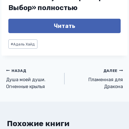
Выбор» полностью
Читать
Метки
#
Адель Хайд
записи:
Навигация
НАЗАД
ДАЛЕЕ
Душа моей души.
Пламенная для
по
Огненные крылья
Дракона
записям
Похожие книги