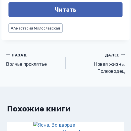
Читать
Метки
#
Анастасия Милославская
записи:
Навигация
НАЗАД
ДАЛЕЕ
Волчье проклятье
Новая жизнь.
по
Полководец
записям
Похожие книги