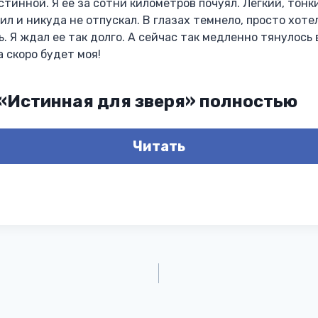
стинной. Я ее за сотни километров почуял. Легкий, тонк
ил и никуда не отпускал. В глазах темнело, просто хоте
. Я ждал ее так долго. А сейчас так медленно тянулось в
а скоро будет моя!
 «Истинная для зверя» полностью
Читать