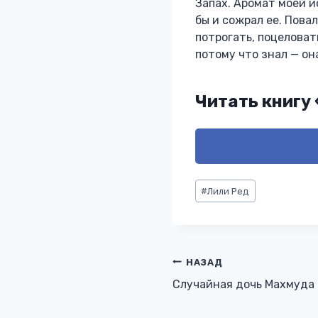
Запах. Аромат моей и
бы и сожрал ее. Повал
потрогать, поцеловать
потому что знал — он
Читать книгу
Метки
#
Лили Ред
записи:
Навигация
НАЗАД
Случайная дочь Махмуда
по