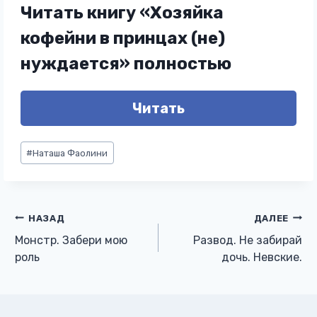
Читать книгу «Хозяйка
кофейни в принцах (не)
нуждается» полностью
Читать
Метки
#
Наташа Фаолини
записи:
Навигация
НАЗАД
ДАЛЕЕ
Монстр. Забери мою
Развод. Не забирай
по
роль
дочь. Невские.
записям