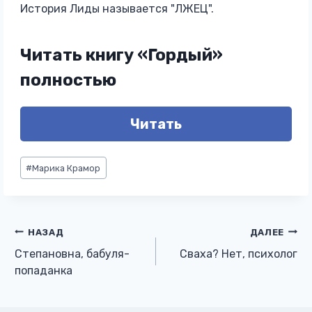
История Лиды называется "ЛЖЕЦ".
Читать книгу «Гордый»
полностью
Читать
Метки
#
Марика Крамор
записи:
Навигация
НАЗАД
ДАЛЕЕ
Степановна, бабуля-
Сваха? Нет, психолог
по
попаданка
записям