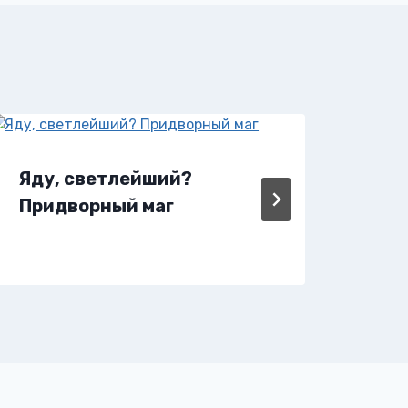
Яду, светлейший?
Яду
Придворный маг