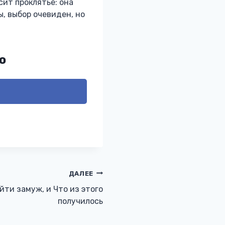
сит проклятье: она
ы, выбор очевиден, но
ю
ДАЛЕЕ
йти замуж, и Что из этого
получилось