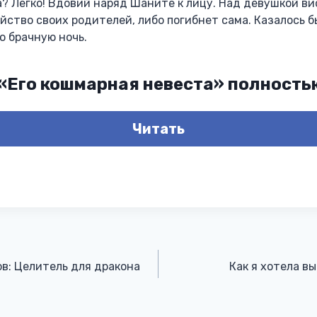
? Легко! Вдовий наряд Шаните к лицу. Над девушкой ви
йство своих родителей, либо погибнет сама. Казалось б
ю брачную ночь.
 «Его кошмарная невеста» полность
Читать
в: Целитель для дракона
Как я хотела вы