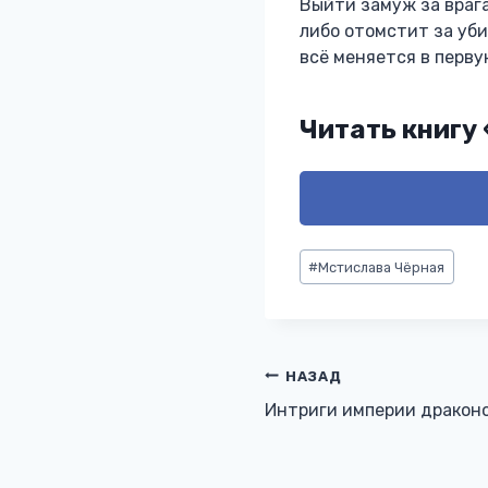
Выйти замуж за врага
либо отомстит за уби
всё меняется в перву
Читать книгу
Метки
#
Мстислава Чёрная
записи:
Навигация
НАЗАД
Интриги империи драконо
по
записям