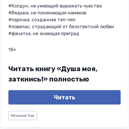
#Колдун, не умеющий выражать чувства
#Ведьма, не понимающая намеков
#парочка, созданная тяп-ляп
#ловелас, страдающий от безответной любви
#фанатка, не знающая преград
18+
Читать книгу «Душа моя,
заткнись!» полностью
Читать
Метки
#
Ксения Тим
записи: