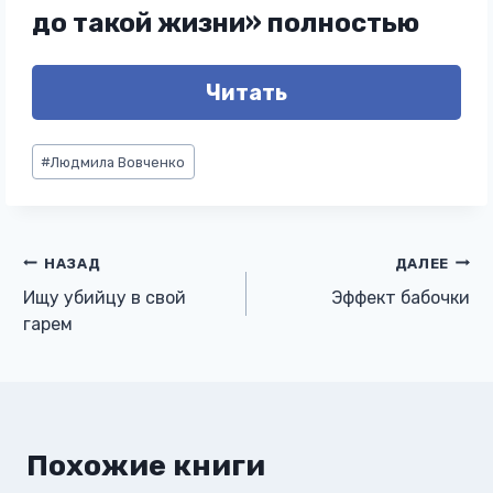
до такой жизни» полностью
Читать
Метки
#
Людмила Вовченко
записи:
Навигация
НАЗАД
ДАЛЕЕ
Ищу убийцу в свой
Эффект бабочки
по
гарем
записям
Похожие книги