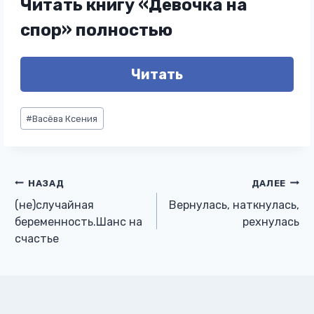
Читать книгу «Девочка на
спор» полностью
Читать
Метки
#
Васёва Ксения
записи:
Навигация
НАЗАД
ДАЛЕЕ
(не)случайная
Вернулась, наткнулась,
по
беременность.Шанс на
рехнулась
счастье
записям