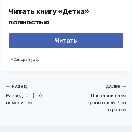
Читать книгу «Детка»
полностью
Читать
Метки
#
Сандра Бушар
записи:
Навигация
НАЗАД
ДАЛЕЕ
Развод. Он (не)
Попаданка для
по
изменится
хранителей. Лес
страсти
записям