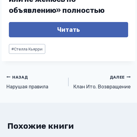
объявлению» полностью
Читать
Метки
#
Стелла Кьярри
записи:
Навигация
НАЗАД
ДАЛЕЕ
Нарушая правила
Клан Ито. Возвращение
по
записям
Похожие книги