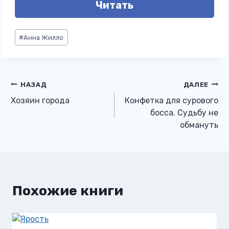
Читать
Метки
#
Анна Жилло
записи:
Навигация
НАЗАД
ДАЛЕЕ
Хозяин города
Конфетка для сурового
по
босса. Судьбу не
обмануть
записям
Похожие книги