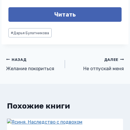
Читать
Метки
#
Дарья Булатникова
записи:
Навигация
НАЗАД
ДАЛЕЕ
Желание покориться
Не отпускай меня
по
записям
Похожие книги