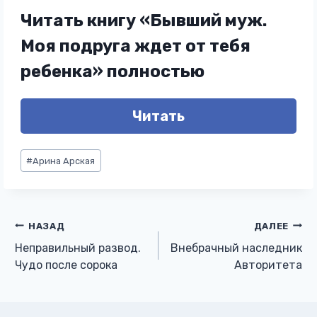
Читать книгу «Бывший муж.
Моя подруга ждет от тебя
ребенка» полностью
Читать
Метки
#
Арина Арская
записи:
Навигация
НАЗАД
ДАЛЕЕ
Неправильный развод.
Внебрачный наследник
по
Чудо после сорока
Авторитета
записям