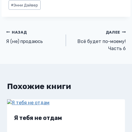
Метки
#
Энни Дайвер
записи:
Навигация
НАЗАД
ДАЛЕЕ
Я (не) продаюсь
Всё будет по-моему!
по
Часть 6
записям
Похожие книги
Я тебя не отдам